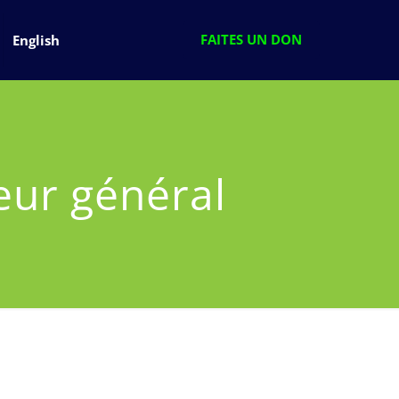
FAITES UN DON
English
eur général