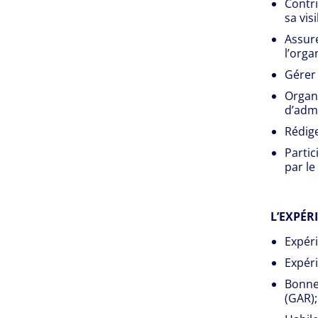
Contri
sa visi
Assure
l’orga
Gérer 
Organi
d’admi
Rédige
Partic
par le
L’EXPÉR
Expéri
Expéri
Bonne 
(GAR);