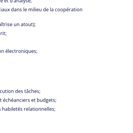
 et d’analyse;
aux dans le milieu de la coopération
trise un atout);
rit;
n électroniques;
écution des tâches;
ant échéanciers et budgets;
 habiletés relationnelles;