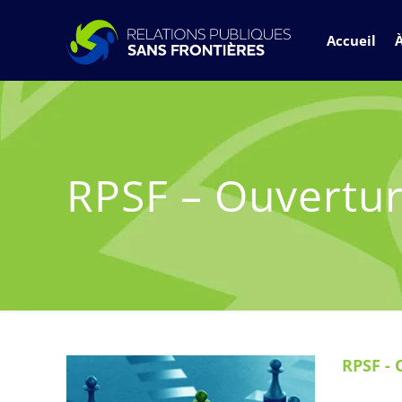
Accueil
RPSF – Ouvertur
RPSF - 