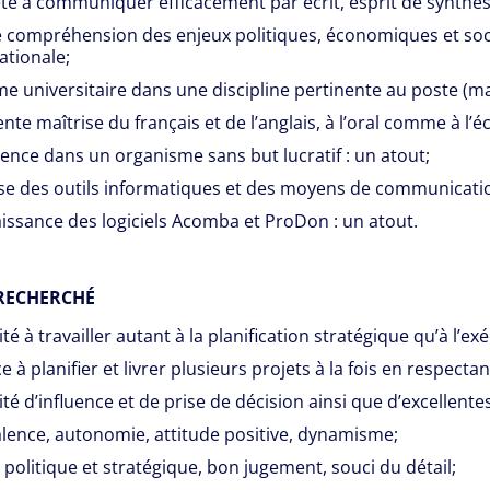
té à communiquer efficacement par écrit, esprit de synthèse
compréhension des enjeux politiques, économiques et soci
ationale;
e universitaire dans une discipline pertinente au poste (maî
ente maîtrise du français et de l’anglais, à l’oral comme à l’éc
ence dans un organisme sans but lucratif : un atout;
se des outils informatiques et des moyens de communicatio
ssance des logiciels Acomba et ProDon : un atout.
RECHERCHÉ
té à travailler autant à la planification stratégique qu’à l’ex
e à planifier et livrer plusieurs projets à la fois en respect
té d’influence et de prise de décision ainsi que d’excellentes
lence, autonomie, attitude positive, dynamisme;
 politique et stratégique, bon jugement, souci du détail;