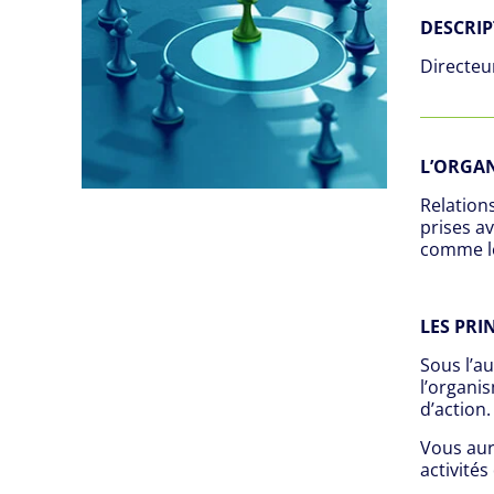
DESCRIP
Directeu
L’ORGA
Relation
prises a
comme le
LES PRI
Sous l’a
l’organis
d’action.
Vous aur
activité