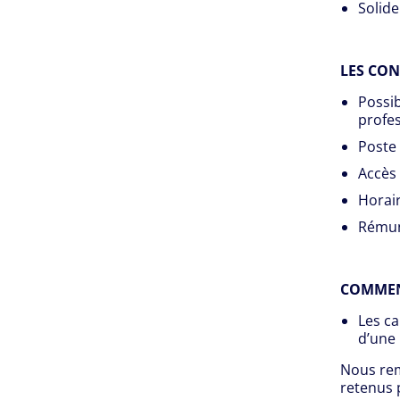
Solide
LES CON
Possib
profes
Poste
Accès 
Horair
Rémuné
COMMEN
Les ca
d’une 
Nous rem
retenus 