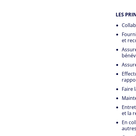
LES PRI
Collab
Fourni
et rec
Assure
bénév
Assure
Effect
rappor
Faire 
Maint
Entret
et la 
En col
autres