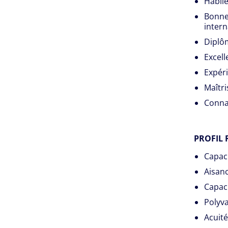
Habile
Bonne 
intern
Diplôm
Excell
Expéri
Maîtri
Connai
PROFIL 
Capaci
Aisanc
Capaci
Polyva
Acuité